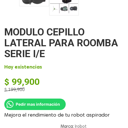
MODULO CEPILLO
LATERAL PARA ROOMBA
SERIE I/E
Hay existencias
$
99,900
$
199,900
El
El
precio
precio
Pedir mas información
original
actual
era:
es:
Mejora el rendimiento de tu robot aspirador
$ 199,900.
$ 99,900.
Marca:
Irobot