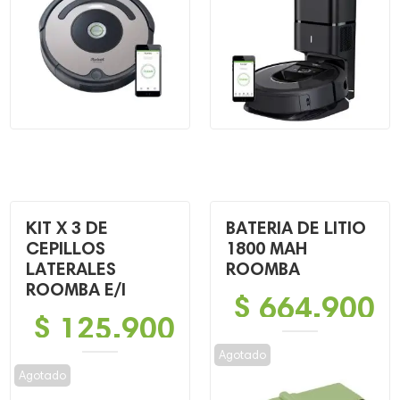
$ 1,799,900.
$ 899,900.
$ 5,299,900.
$ 2,999,900.
KIT X 3 DE
BATERIA DE LITIO
CEPILLOS
1800 MAH
LATERALES
ROOMBA
ROOMBA E/I
$
664,900
$
125,900
Agotado
Agotado