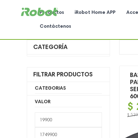
Productos
iRobot Home APP
Acce
Contáctenos
CATEGORÍA
FILTRAR PRODUCTOS
BA
PA
CATEGORIAS
SE
60
VALOR
$
$
539
Precio
El
El
mínimo
preci
preci
Precio
origin
actua
máximo