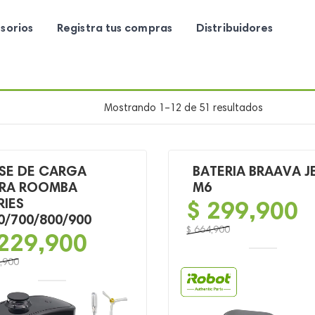
sorios
Registra tus compras
Distribuidores
Mostrando 1–12 de 51 resultados
SE DE CARGA
BATERIA BRAAVA J
RA ROOMBA
M6
RIES
$
299,900
0/700/800/900
$
664,900
229,900
El
El
precio
precio
,900
original
actual
o
o
era:
es:
al
l
$ 664,900.
$ 299,900.