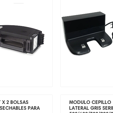
precio
precio
o
o
original
actual
al
l
era:
es:
$ 79,000.
$ 49,900.
,900.
00.
T X 2 BOLSAS
MODULO CEPILLO
SECHABLES PARA
LATERAL GRIS SERI