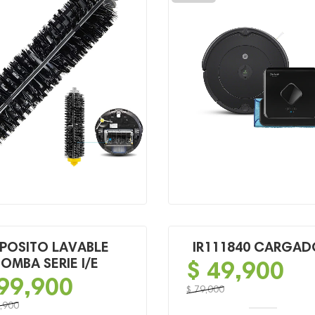
00.
00.
POSITO LAVABLE
IR111840 CARGAD
OMBA SERIE I/E
$
49,900
99,900
$
79,000
El
El
,900