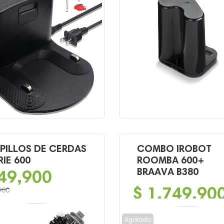
,900.
,900.
PILLOS DE CERDAS
COMBO IROBOT
RIE 600
ROOMBA 600+
49,900
BRAAVA B380
$
1,749,90
900
o
o
Agotado
al
l