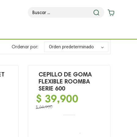
Ordenar por:
Orden predeterminado
ET
CEPILLO DE GOMA
FLEXIBLE ROOMBA
SERIE 600
$
39,900
$
66,900
El
El
precio
precio
original
actual
era:
es: