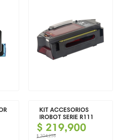
original
actual
era:
es:
$ 349,900.
$ 219,900.
OR
KIT ACCESORIOS
IROBOT SERIE R111
$
219,900
$
304,258