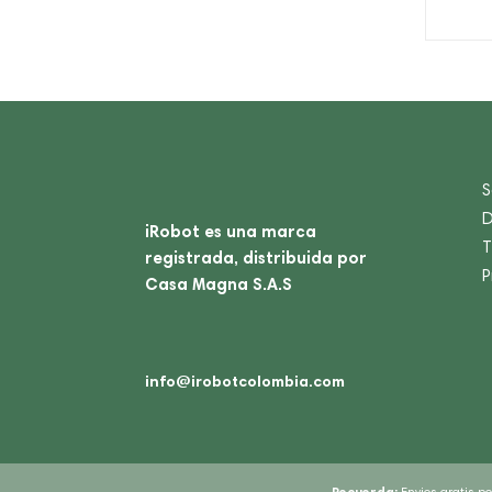
S
D
iRobot es una marca
T
registrada, distribuida por
P
Casa Magna S.A.S
info@irobotcolombia.com
Recuerda:
Envios gratis p