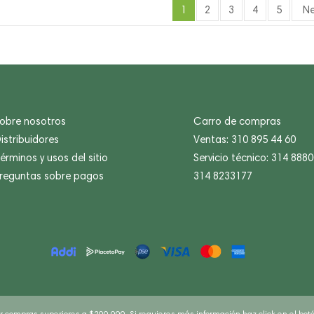
1
2
3
4
5
Ne
obre nosotros
Carro de compras
istribuidores
Ventas: 310 895 44 60
érminos y usos del sitio
Servicio técnico: 314 888
reguntas sobre pagos
314 8233177
or compras superiores a $200.000. Si requieres más información haz click en el bo