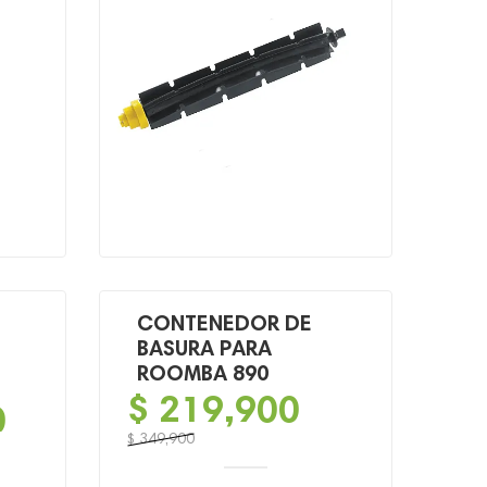
$ 66,900.
$ 39,900.
CONTENEDOR DE
BASURA PARA
ROOMBA 890
$
219,900
0
$
349,900
El
El
precio
precio