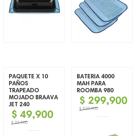
$ 165,900.
$ 69,900.
PAQUETE X 10
BATERIA 4000
PAÑOS
MAH PARA
TRAPEADO
ROOMBA 980
MOJADO BRAAVA
$
299,900
JET 240
$
830,900
$
49,900
El
El
precio
precio
$
93,900
El
El
original
actual
precio
precio
era:
es: