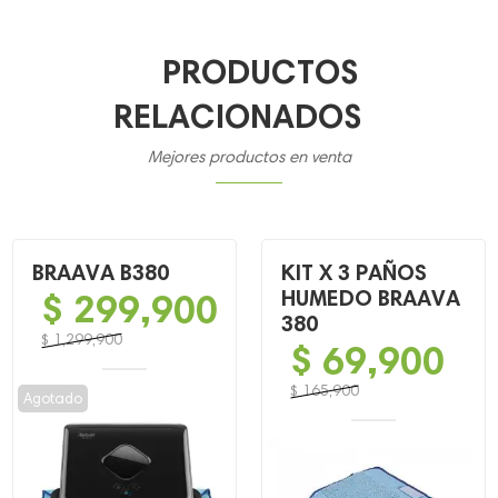
PRODUCTOS
RELACIONADOS
Mejores productos en venta
BRAAVA B380
KIT X 3 PAÑOS
$
299,900
HUMEDO BRAAVA
380
$
1,299,900
$
69,900
El
El
precio
precio
$
165,900
Agotado
original
actual
El
El
era:
es:
precio
precio
$ 1,299,900.
$ 299,900.
original
actual
era:
es: