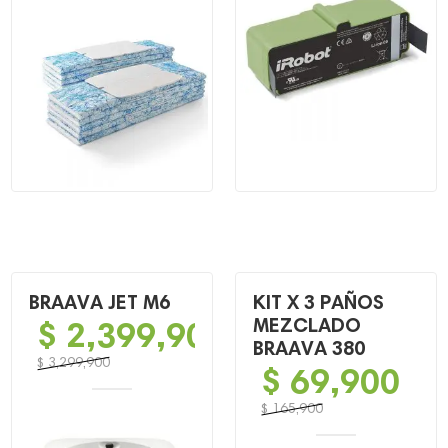
original
actual
$ 830,900.
$ 299,900.
era:
es:
$ 93,900.
$ 49,900.
BRAAVA JET M6
KIT X 3 PAÑOS
$
2,399,900
MEZCLADO
BRAAVA 380
$
3,299,900
$
69,900
El
El
precio
precio
$
165,900
original
actual
El
El