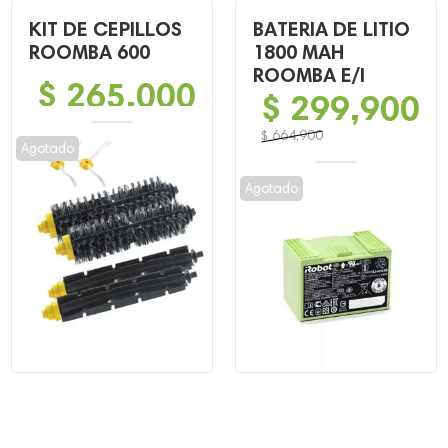
KIT DE CEPILLOS
BATERIA DE LITIO
ROOMBA 600
1800 MAH
ROOMBA E/I
$
265,000
$
299,900
$
664,900
Agotado
El
El
precio
precio
Agotado
original
actual
era:
es:
$ 664,900.
$ 299,900.