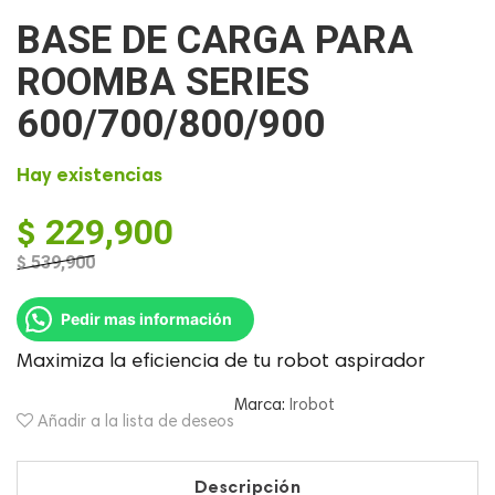
BASE DE CARGA PARA
ROOMBA SERIES
600/700/800/900
Hay existencias
$
229,900
$
539,900
El
El
precio
precio
Pedir mas información
original
actual
era:
es:
Maximiza la eficiencia de tu robot aspirador
$ 539,900.
$ 229,900.
Marca:
Irobot
Añadir a la lista de deseos
Descripción