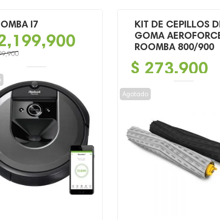
OMBA I7
KIT DE CEPILLOS D
2,199,900
GOMA AEROFORC
ROOMBA 800/900
99,900
$
273,900
o
o
o
al
l
Agotado
9,900.
9,900.