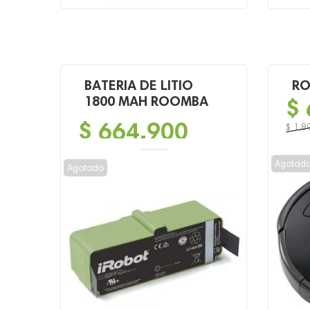
BATERIA DE LITIO
RO
1800 MAH ROOMBA
$
$
664,900
$
1,8
El
El
preci
preci
Agotad
Agotado
origin
actua
era:
es:
$ 1,89
$ 699