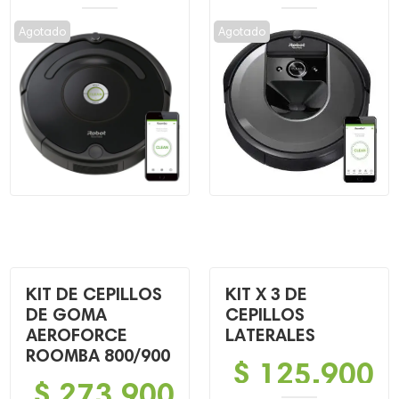
El
El
El
El
precio
precio
precio
precio
Agotado
Agotado
original
actual
original
actual
era:
es:
era:
es:
$ 1,450,000.
$ 699,900.
$ 3,899,900.
$ 2,199,900.
KIT DE CEPILLOS
KIT X 3 DE
DE GOMA
CEPILLOS
AEROFORCE
LATERALES
ROOMBA 800/900
$
125,900
$
273,900