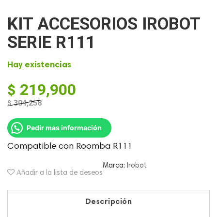
KIT ACCESORIOS IROBOT
SERIE R111
Hay existencias
$
219,900
$
304,258
El
El
precio
precio
Pedir mas información
original
actual
era:
es:
Compatible con Roomba R111
$ 304,258.
$ 219,900.
Marca:
Irobot
Añadir a la lista de deseos
Descripción