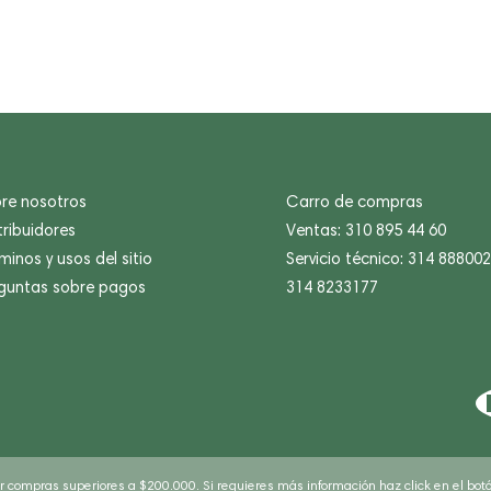
re nosotros
Carro de compras
tribuidores
Ventas: 310 895 44 60
minos y usos del sitio
Servicio técnico: 314 88800
guntas sobre pagos
314 8233177
or compras superiores a $200.000. Si requieres más información haz click en el bo