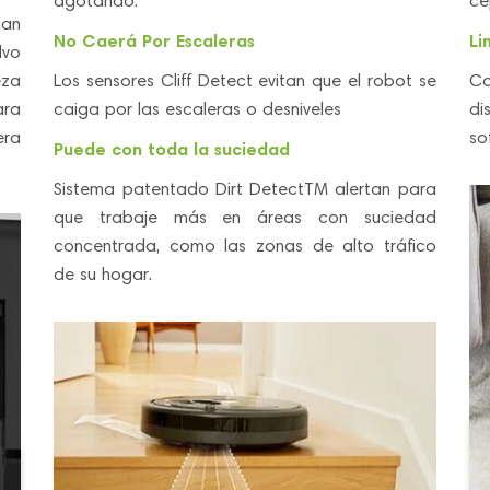
agotando.
ce
jan
No Caerá Por Escaleras
Li
lvo
eza
Los sensores Cliff Detect evitan que el robot se
Co
ara
caiga por las escaleras o desniveles
di
era
so
Puede con toda la suciedad
Sistema patentado Dirt DetectTM alertan para
que trabaje más en áreas con suciedad
concentrada, como las zonas de alto tráfico
de su hogar.