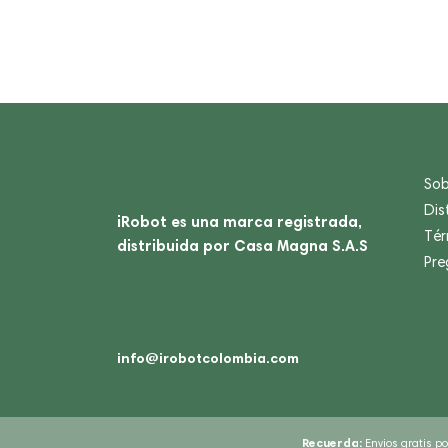
Sob
Dis
iRobot es una marca registrada,
Tér
distribuida por Casa Magna S.A.S
Pre
info@irobotcolombia.com
Recuerda:
Envios gratis p