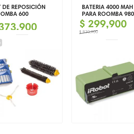
T DE REPOSICIÓN
BATERIA 4000 MAH
OMBA 600
PARA ROOMBA 980
$
299,900
373,900
$
830,900
El
El
o
precio
precio
original
actual
era:
es:
$ 830,900.
$ 299,900.