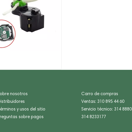
,900.
00.
obre nosotros
Carro de compras
istribuidores
Ventas: 310 895 44 60
érminos y usos del sitio
Servicio técnico: 314 888
reguntas sobre pagos
314 8233177