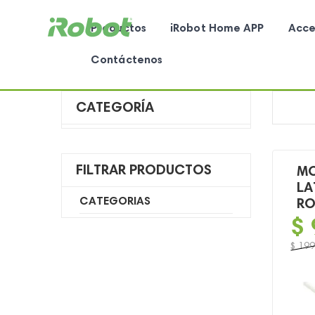
Productos
iRobot Home APP
Acce
Contáctenos
CATEGORÍA
FILTRAR PRODUCTOS
MO
LA
CATEGORIAS
RO
$
$
199
El
El
preci
preci
origin
actua
era:
es: