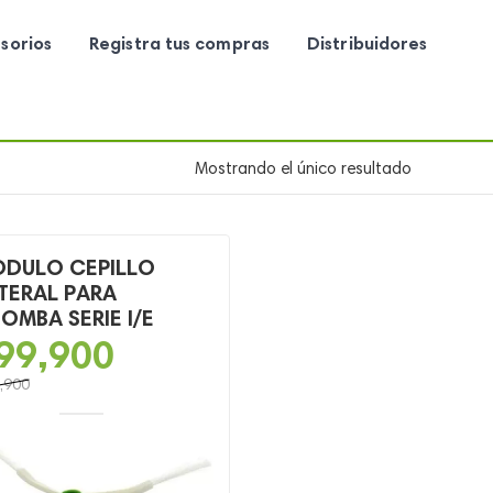
sorios
Registra tus compras
Distribuidores
Mostrando el único resultado
DULO CEPILLO
TERAL PARA
OMBA SERIE I/E
99,900
,900
o
o
al
l