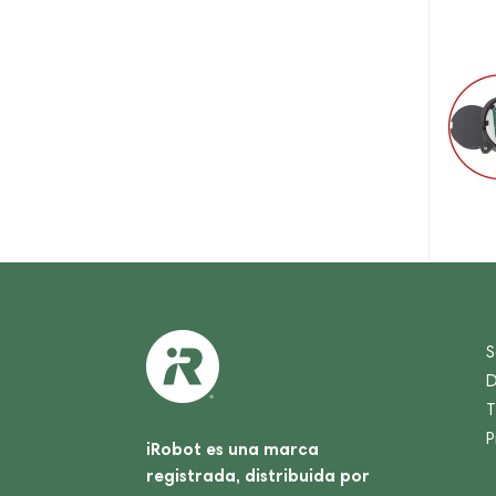
$ 199
$ 99,9
S
D
T
P
iRobot es una marca
registrada, distribuida por