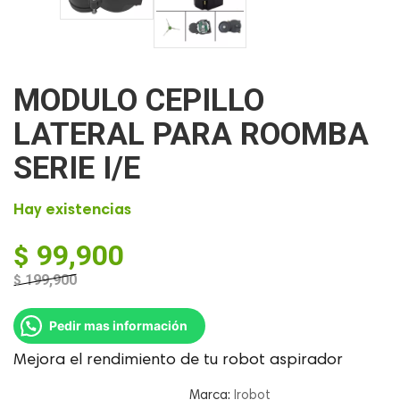
MODULO CEPILLO
LATERAL PARA ROOMBA
SERIE I/E
Hay existencias
$
99,900
$
199,900
El
El
precio
precio
Pedir mas información
original
actual
era:
es:
Mejora el rendimiento de tu robot aspirador
$ 199,900.
$ 99,900.
Marca:
Irobot