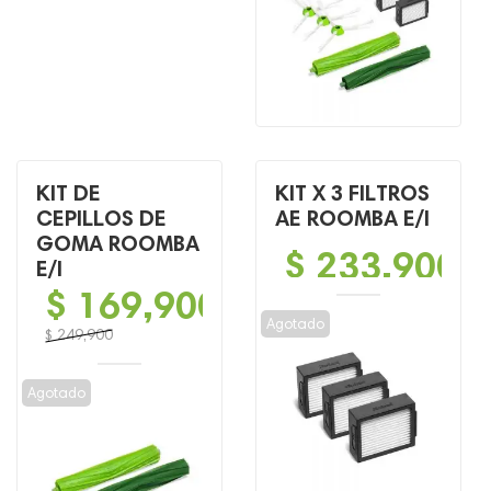
KIT DE
KIT X 3 FILTROS
CEPILLOS DE
AE ROOMBA E/I
GOMA ROOMBA
$
233,900
E/I
$
169,900
Agotado
$
249,900
El
El
precio
precio
Agotado
original
actual
era:
es:
$ 249,900.
$ 169,900.