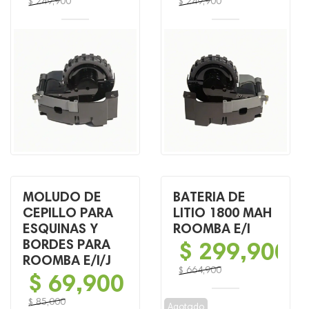
$
249,900
$
249,900
El
El
El
El
precio
precio
precio
precio
original
actual
original
actual
era:
es:
era:
es:
$ 249,900.
$ 149,900.
$ 249,900.
$ 149,900.
MOLUDO DE
BATERIA DE
CEPILLO PARA
LITIO 1800 MAH
ESQUINAS Y
ROOMBA E/I
BORDES PARA
$
299,900
ROOMBA E/I/J
$
664,900
$
69,900
El
El
precio
precio
$
85,000
Agotado