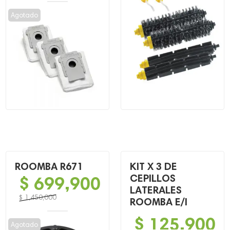
Agotado
ROOMBA R671
KIT X 3 DE
$
699,900
CEPILLOS
LATERALES
$
1,450,000
ROOMBA E/I
El
El
$
125,900
precio
precio
Agotado