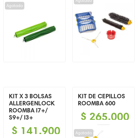
Agotado
precio
precio
Agotado
original
actual
era:
es:
$ 249,900.
$ 169,900.
KIT X 3 BOLSAS
KIT DE CEPILLOS
ALLERGENLOCK
ROOMBA 600
ROOMBA I7+/
$
265,000
S9+/ I3+
$
141,900
Agotado