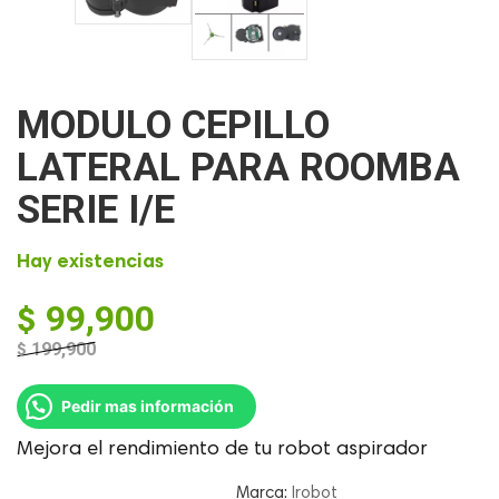
MODULO CEPILLO
LATERAL PARA ROOMBA
SERIE I/E
Hay existencias
$
99,900
$
199,900
El
El
precio
precio
Pedir mas información
original
actual
era:
es:
Mejora el rendimiento de tu robot aspirador
$ 199,900.
$ 99,900.
Marca:
Irobot