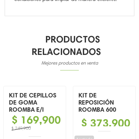
PRODUCTOS
RELACIONADOS
Mejores productos en venta
KIT DE CEPILLOS
KIT DE
DE GOMA
REPOSICIÓN
ROOMBA E/I
ROOMBA 600
$
169,900
$
373,900
$
249,900
El
El