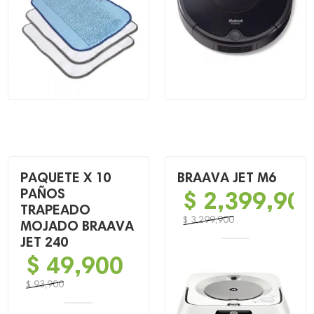
$ 165,900.
$ 69,900.
PAQUETE X 10
BRAAVA JET M6
PAÑOS
$
2,399,90
TRAPEADO
$
3,299,900
MOJADO BRAAVA
El
El
JET 240
precio
precio
$
49,900
original
actual
era:
es:
$
93,900
El
El
$ 3,299,900.
$ 2,399,900.
precio
precio