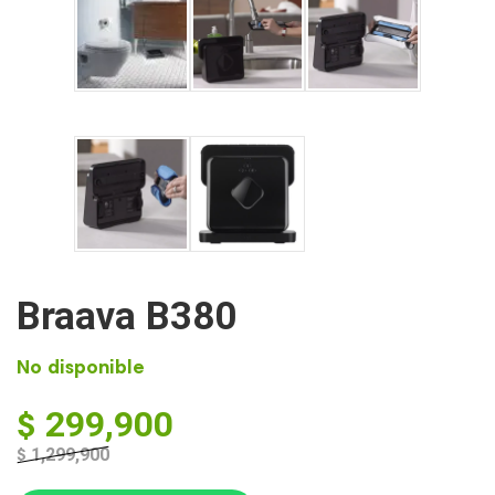
Braava B380
No disponible
$
299,900
$
1,299,900
El
El