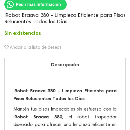
precio
precio
Pedir mas información
original
actual
era:
es:
iRobot Braava 380 – Limpieza Eficiente para Pisos
$ 1,299,900.
$ 299,900.
Relucientes Todos los Días
Sin existencias
Añadir a la lista de deseos
Descripción
iRobot Braava 380 – Limpieza Eficiente para
Pisos Relucientes Todos los Días
Mantén tus pisos impecables sin esfuerzo con la
iRobot Braava 380
, el robot trapeador
diseñado para ofrecer una limpieza eficiente en