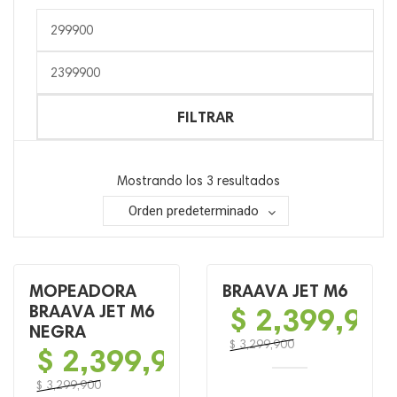
Precio
mínimo
Precio
máximo
FILTRAR
Mostrando los 3 resultados
Orden predeterminado
MOPEADORA
BRAAVA JET M6
BRAAVA JET M6
$
2,399,90
NEGRA
$
3,299,900
$
2,399,900
El
El
precio
precio
$
3,299,900