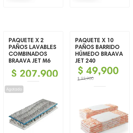
PAQUETE X 2
PAQUETE X 10
PAÑOS LAVABLES
PAÑOS BARRIDO
COMBINADOS
HÚMEDO BRAAVA
BRAAVA JET M6
JET 240
$
49,900
$
207,900
$
93,900
El
El
Agotado
precio
precio
original
actual
era:
es:
$ 93,900.
$ 49,900.