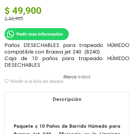
$
49,900
$
93,900
El
El
precio
precio
Pedir mas información
original
actual
era:
es:
Paños DESECHABLES para trapeado HÚMEDO
$ 93,900.
$ 49,900.
compatible con Braava jet 240 (B240)
Caja de 10 paños para trapeado HÚMEDO
DESECHABLES
Marca:
Irobot
Añadir a la lista de deseos
Descripción
Paquete x 10 Paños de Barrido Húmedo para
Braava Jet 240 – Eficiencia en la Limpieza