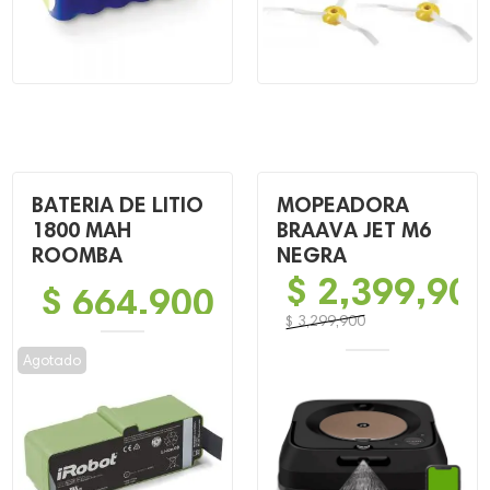
BATERIA DE LITIO
MOPEADORA
1800 MAH
BRAAVA JET M6
ROOMBA
NEGRA
$
2,399,90
$
664,900
$
3,299,900
El
El
Agotado
precio
precio
original
actual
era:
es:
$ 3,299,900.
$ 2,399,900.