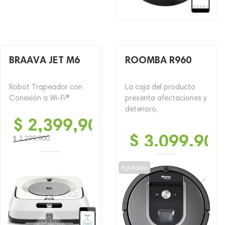
BRAAVA JET M6
ROOMBA R960
Robot Trapeador con
La caja del producto
Conexión a Wi-Fi®
presenta afectaciones y
deterioro,
$
2,399,900
$
3,099,900
$
3,299,900
El
El
precio
precio
Agotado
original
actual
era:
es:
$ 3,299,900.
$ 2,399,900.