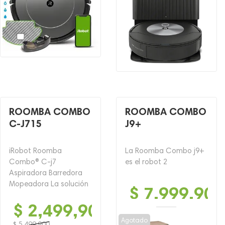
ROOMBA COMBO
ROOMBA COMBO
C-J715
J9+
iRobot Roomba
La Roomba Combo j9+
Combo® C-j7
es el robot 2
Aspiradora Barredora
Mopeadora La solución
$
7,999,900
$
2,499,900
Agotado
$
5,499,900