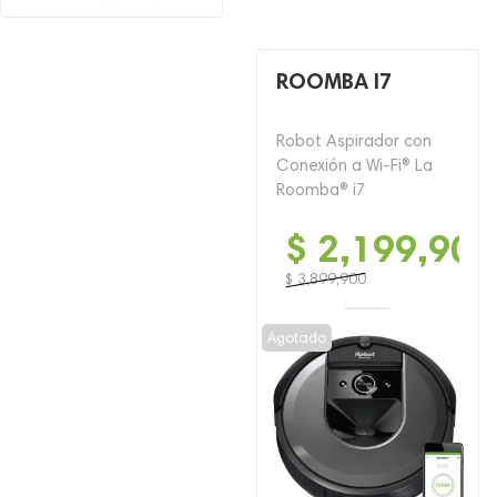
ROOMBA I7
Robot Aspirador con
Conexión a Wi-Fi® La
Roomba® i7
$
2,199,900
$
3,899,900
El
El
precio
precio
Agotado
original
actual
era:
es:
$ 3,899,900.
$ 2,199,900.