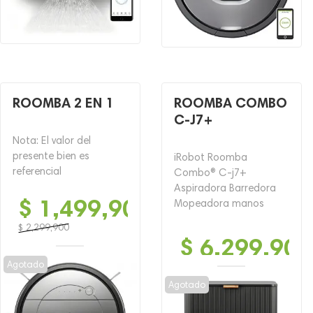
ROOMBA 2 EN 1
ROOMBA COMBO
C-J7+
Nota: El valor del
presente bien es
iRobot Roomba
referencial
Combo® C-j7+
Aspiradora Barredora
$
1,499,900
Mopeadora manos
$
2,299,900
$
6,299,900
El
El
precio
precio
Agotado
original
actual
Agotado
era:
es:
$ 2,299,900.
$ 1,499,900.