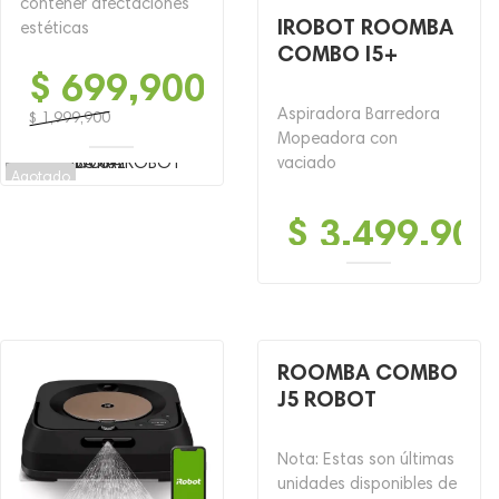
contener afectaciones
IROBOT ROOMBA
estéticas
COMBO I5+
$
699,900
Aspiradora Barredora
$
1,999,900
Mopeadora con
El
El
vaciado
precio
precio
Agotado
original
actual
era:
es:
$
3,499,900
$ 1,999,900.
$ 699,900.
ROOMBA COMBO
J5 ROBOT
Nota: Estas son últimas
unidades disponibles de