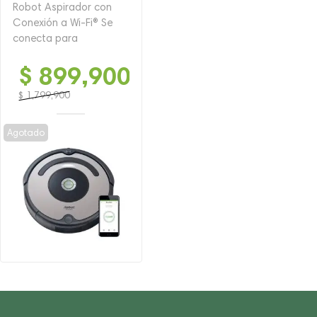
Robot Aspirador con
Conexión a Wi-Fi® Se
conecta para
$
899,900
$
1,799,900
El
El
precio
precio
Agotado
original
actual
era:
es:
$ 1,799,900.
$ 899,900.