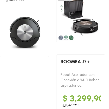
El
El
precio
precio
original
actual
era:
es:
$ 5,499,900.
$ 2,499,900.
ROOMBA J7+
Robot Aspirador con
Conexión a Wi-Fi Robot
aspirador con
$
3,299,900
$
5,499,900