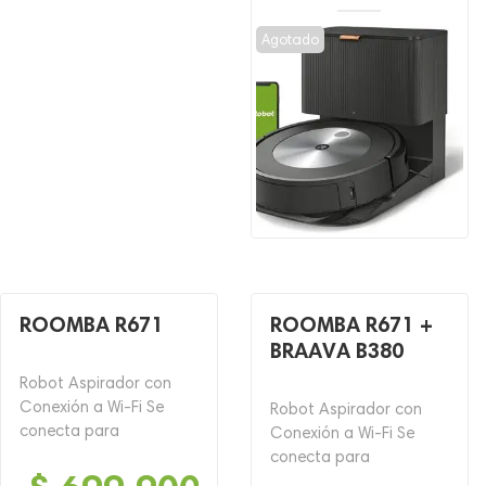
El
El
precio
precio
Agotado
original
actual
era:
es:
$ 5,499,900.
$ 3,299,900.
ROOMBA R671
ROOMBA R671 +
BRAAVA B380
Robot Aspirador con
Conexión a Wi-Fi Se
Robot Aspirador con
conecta para
Conexión a Wi-Fi Se
conecta para