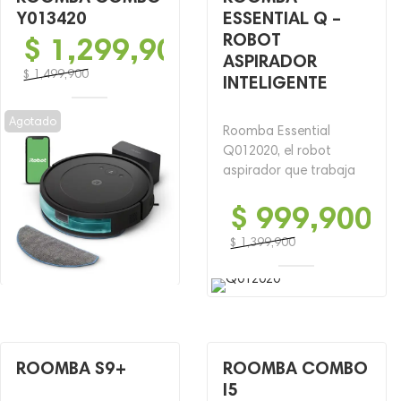
Y013420
ESSENTIAL Q –
ROBOT
$
1,299,900
ASPIRADOR
$
1,499,900
INTELIGENTE
El
El
precio
precio
Agotado
Roomba Essential
original
actual
Q012020, el robot
era:
es:
aspirador que trabaja
$ 1,499,900.
$ 1,299,900.
$
999,900
$
1,399,900
El
El
precio
precio
original
actual
era:
es:
$ 1,399,900.
$ 999,900.
ROOMBA S9+
ROOMBA COMBO
I5