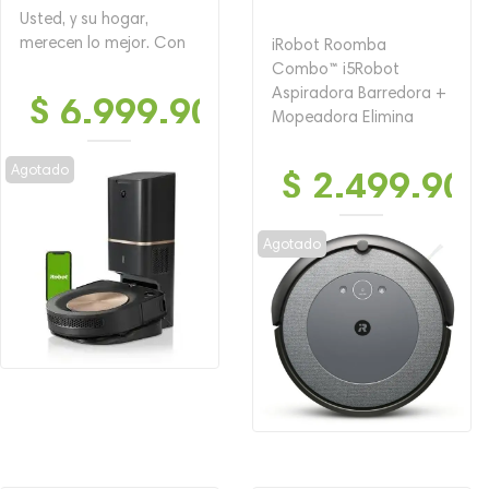
Usted, y su hogar,
merecen lo mejor. Con
iRobot Roomba
Combo™ i5Robot
Aspiradora Barredora +
$
6,999,900
Mopeadora Elimina
Agotado
$
2,499,900
Agotado