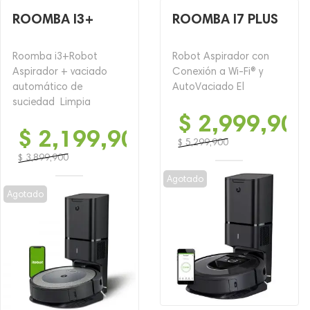
ROOMBA I3+
ROOMBA I7 PLUS
Roomba i3+Robot
Robot Aspirador con
Aspirador + vaciado
Conexión a Wi-Fi® y
automático de
AutoVaciado El
suciedad Limpia
$
2,999,900
$
2,199,900
$
5,299,900
El
El
$
3,899,900
El
El
precio
precio
Agotado
precio
precio
original
actual
Agotado
original
actual
era:
es:
era:
es:
$ 5,299,900.
$ 2,999,900.
$ 3,899,900.
$ 2,199,900.