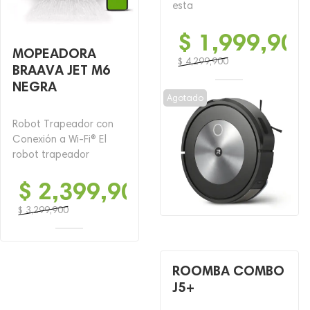
esta
$
1,999,900
MOPEADORA
$
4,299,900
BRAAVA JET M6
El
El
NEGRA
precio
precio
Agotado
original
actual
era:
es:
Robot Trapeador con
$ 4,299,900.
$ 1,999,900.
Conexión a Wi-Fi® El
robot trapeador
$
2,399,900
$
3,299,900
El
El
precio
precio
original
actual
ROOMBA COMBO
era:
es:
J5+
$ 3,299,900.
$ 2,399,900.