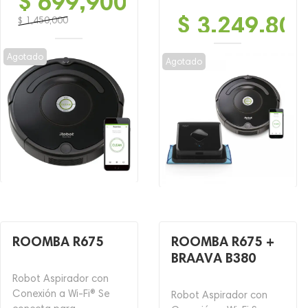
$
699,900
$
3,249,800
$
1,450,000
El
El
precio
precio
Agotado
Agotado
original
actual
era:
es:
$ 1,450,000.
$ 699,900.
ROOMBA R675
ROOMBA R675 +
BRAAVA B380
Robot Aspirador con
Conexión a Wi-Fi® Se
Robot Aspirador con