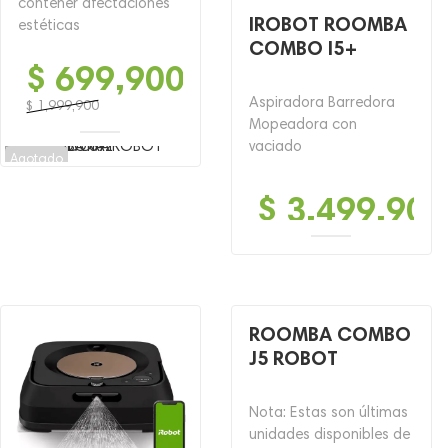
contener afectaciones
IROBOT ROOMBA
estéticas
COMBO I5+
$
699,900
Aspiradora Barredora
$
1,999,900
Mopeadora con
El
El
vaciado
precio
precio
Agotado
original
actual
era:
es:
$
3,499,900
$ 1,999,900.
$ 699,900.
ROOMBA COMBO
J5 ROBOT
Nota: Estas son últimas
unidades disponibles de