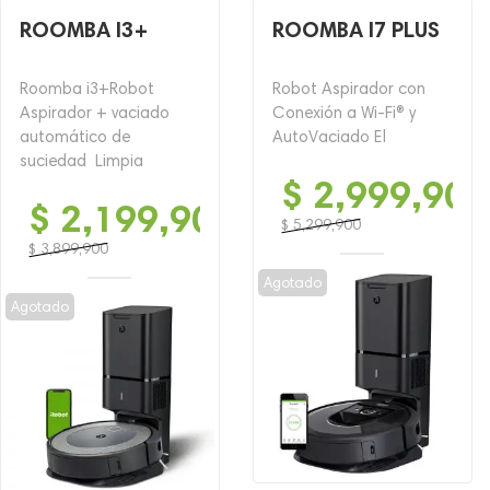
ROOMBA I3+
ROOMBA I7 PLUS
Roomba i3+Robot
Robot Aspirador con
Aspirador + vaciado
Conexión a Wi-Fi® y
automático de
AutoVaciado El
suciedad Limpia
$
2,999,900
$
2,199,900
$
5,299,900
El
El
$
3,899,900
El
El
precio
precio
Agotado
precio
precio
original
actual
Agotado
original
actual
era:
es:
era:
es:
$ 5,299,900.
$ 2,999,900.
$ 3,899,900.
$ 2,199,900.