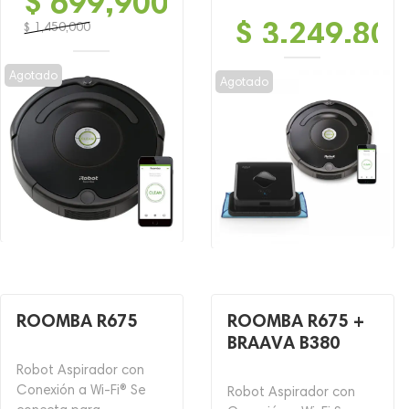
$
699,900
$
3,249,800
$
1,450,000
El
El
precio
precio
Agotado
Agotado
original
actual
era:
es:
$ 1,450,000.
$ 699,900.
ROOMBA R675
ROOMBA R675 +
BRAAVA B380
Robot Aspirador con
Conexión a Wi-Fi® Se
Robot Aspirador con