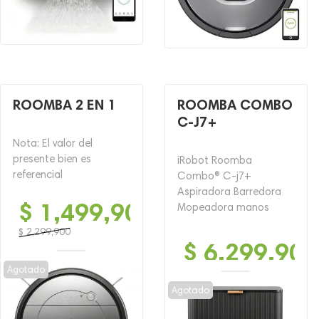
ROOMBA 2 EN 1
ROOMBA COMBO
C-J7+
Nota: El valor del
presente bien es
iRobot Roomba
referencial
Combo® C-j7+
Aspiradora Barredora
$
1,499,900
Mopeadora manos
$
2,299,900
$
6,299,900
El
El
precio
precio
Agotado
original
actual
Agotado
era:
es:
$ 2,299,900.
$ 1,499,900.