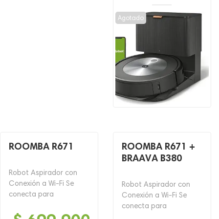
El
El
precio
precio
Agotado
original
actual
era:
es:
$ 5,499,900.
$ 3,299,900.
ROOMBA R671
ROOMBA R671 +
BRAAVA B380
Robot Aspirador con
Conexión a Wi-Fi Se
Robot Aspirador con
conecta para
Conexión a Wi-Fi Se
conecta para