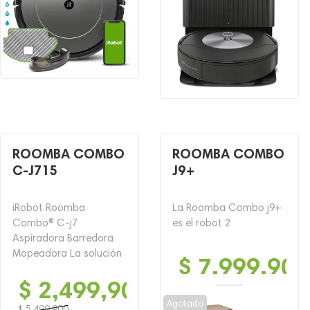
ROOMBA COMBO
ROOMBA COMBO
C-J715
J9+
iRobot Roomba
La Roomba Combo j9+
Combo® C-j7
es el robot 2
Aspiradora Barredora
Mopeadora La solución
$
7,999,900
$
2,499,900
Agotado
$
5,499,900