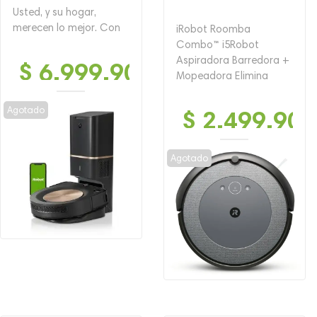
Usted, y su hogar,
merecen lo mejor. Con
iRobot Roomba
Combo™ i5Robot
Aspiradora Barredora +
$
6,999,900
Mopeadora Elimina
Agotado
$
2,499,900
Agotado