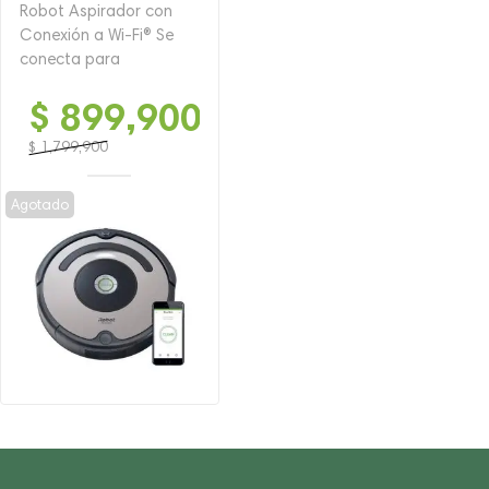
Robot Aspirador con
Conexión a Wi-Fi® Se
conecta para
$
899,900
$
1,799,900
El
El
precio
precio
Agotado
original
actual
era:
es:
$ 1,799,900.
$ 899,900.