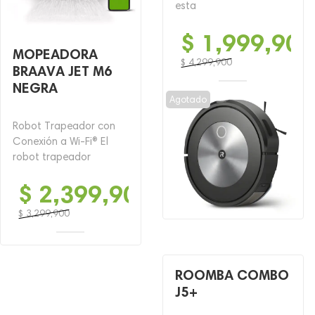
esta
$
1,999,900
MOPEADORA
$
4,299,900
BRAAVA JET M6
El
El
NEGRA
precio
precio
Agotado
original
actual
era:
es:
Robot Trapeador con
$ 4,299,900.
$ 1,999,900.
Conexión a Wi-Fi® El
robot trapeador
$
2,399,900
$
3,299,900
El
El
precio
precio
original
actual
ROOMBA COMBO
era:
es:
J5+
$ 3,299,900.
$ 2,399,900.