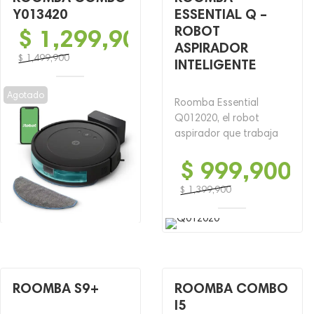
Y013420
ESSENTIAL Q –
ROBOT
$
1,299,900
ASPIRADOR
$
1,499,900
INTELIGENTE
El
El
precio
precio
Agotado
Roomba Essential
original
actual
Q012020, el robot
era:
es:
aspirador que trabaja
$ 1,499,900.
$ 1,299,900.
$
999,900
$
1,399,900
El
El
precio
precio
original
actual
era:
es:
$ 1,399,900.
$ 999,900.
ROOMBA S9+
ROOMBA COMBO
I5