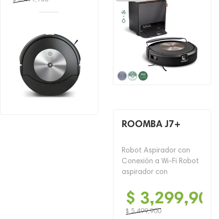
El
El
precio
precio
original
actual
era:
es:
$ 5,499,900.
$ 2,499,900.
ROOMBA J7+
Robot Aspirador con
Conexión a Wi-Fi Robot
aspirador con
$
3,299,900
$
5,499,900