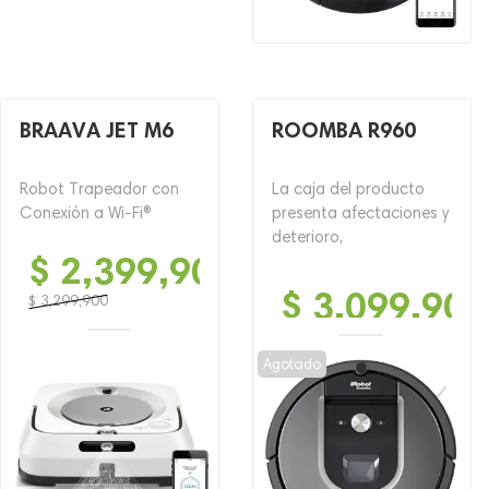
BRAAVA JET M6
ROOMBA R960
Robot Trapeador con
La caja del producto
Conexión a Wi-Fi®
presenta afectaciones y
deterioro,
$
2,399,900
$
3,099,900
$
3,299,900
El
El
precio
precio
Agotado
original
actual
era:
es:
$ 3,299,900.
$ 2,399,900.