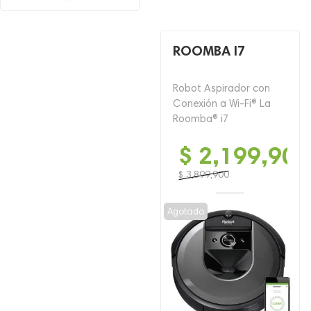
ROOMBA I7
Robot Aspirador con
Conexión a Wi-Fi® La
Roomba® i7
$
2,199,900
$
3,899,900
El
El
precio
precio
Agotado
original
actual
era:
es:
$ 3,899,900.
$ 2,199,900.