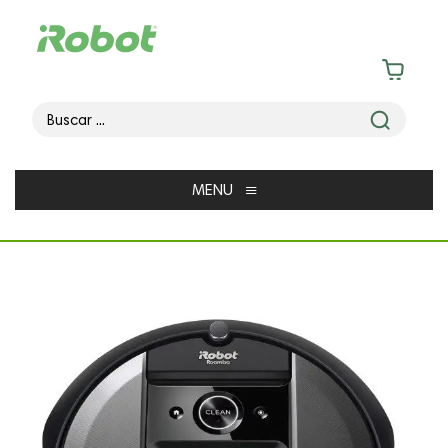
≡
MENU