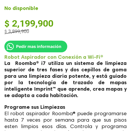
No disponible
$
2,199,900
$
3,899,900
El
El
precio
precio
Pedir mas información
original
actual
Robot Aspirador con Conexión a Wi-Fi®
era:
es:
La Roomba® i7 utiliza un sistema de limpieza
$ 3,899,900.
$ 2,199,900.
superior de tres fases y dos cepillos de goma
para una limpieza diaria potente, y está guiado
por la tecnología de trazado de mapas
inteligente Imprint™ que aprende, crea mapas y
se adapta a cada habitación.
Programe sus Limpiezas
El robot aspirador Roomba® puede programarse
hasta 7 veces por semana para que sus pisos
esten limpios esos días. Controla y programa