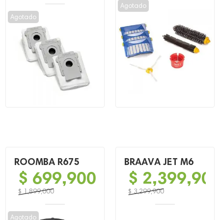
Agotado
Agotado
ROOMBA R675
BRAAVA JET M6
$
699,900
$
2,399,90
$
1,899,000
$
3,299,900
El
El
El
El
precio
precio
precio
precio
Agotado