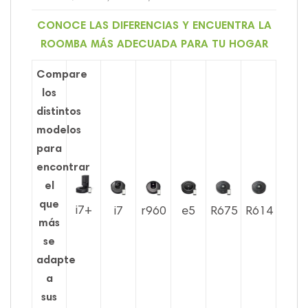
CONOCE LAS DIFERENCIAS Y ENCUENTRA LA
ROOMBA MÁS ADECUADA PARA TU HOGAR
Compare
los
distintos
modelos
para
encontrar
el
que
i7+
i7
r960
e5
R675
R614
más
se
adapte
a
sus