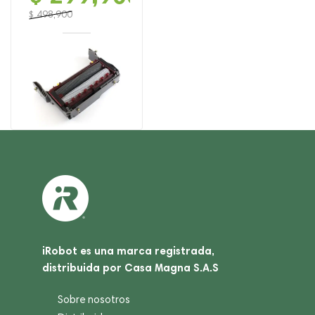
$
498,900
El
El
precio
precio
original
actual
era:
es:
$ 498,900.
$ 299,900.
iRobot es una marca registrada,
distribuida por Casa Magna S.A.S
Sobre nosotros