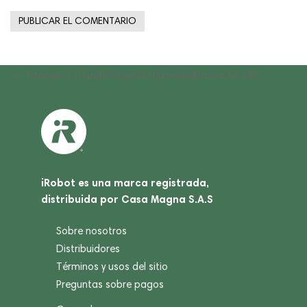
Navegación
Previous
Paquete x 10 paños barrido húmedo Braava Jet 240
Post
de
entradas
iRobot es una marca registrada,
distribuida por Casa Magna S.A.S
Sobre nosotros
Distribuidores
Términos y usos del sitio
Preguntas sobre pagos