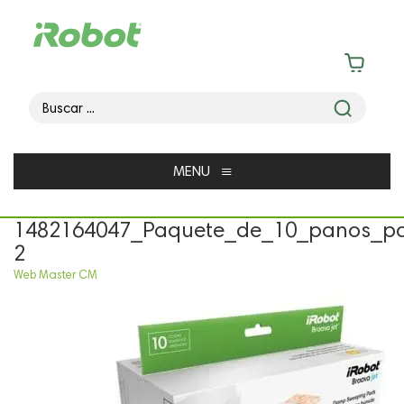
≡
MENU
1482164047_Paquete_de_10_panos_p
2
Web Master CM