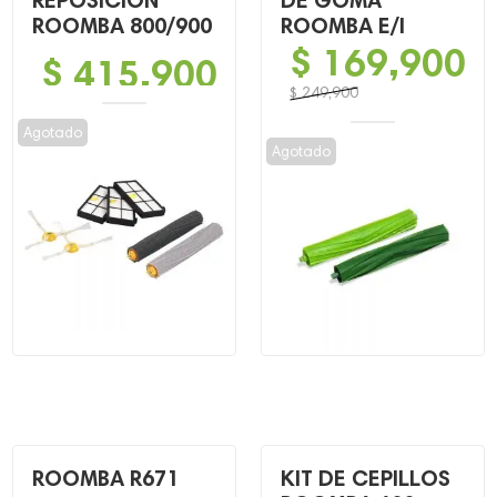
REPOSICIÓN
DE GOMA
ROOMBA 800/900
ROOMBA E/I
$
169,900
$
415,900
$
249,900
El
El
Agotado
precio
precio
Agotado
original
actual
era:
es:
$ 249,900.
$ 169,900.
ROOMBA R671
KIT DE CEPILLOS