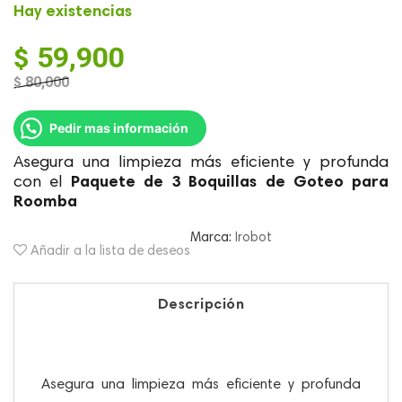
Hay existencias
$
59,900
$
80,000
El
El
precio
precio
Pedir mas información
original
actual
era:
es:
Asegura una limpieza más eficiente y profunda
$ 80,000.
$ 59,900.
Paquete de 3 Boquillas de Goteo para
con el
Roomba
Marca:
Irobot
Añadir a la lista de deseos
Descripción
Asegura una limpieza más eficiente y profunda