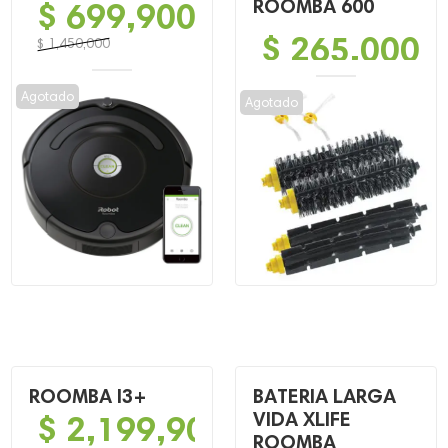
$
699,900
ROOMBA 600
$
265,000
$
1,450,000
El
El
precio
precio
Agotado
Agotado
original
actual
era:
es:
$ 1,450,000.
$ 699,900.
ROOMBA I3+
BATERIA LARGA
$
2,199,900
VIDA XLIFE
ROOMBA