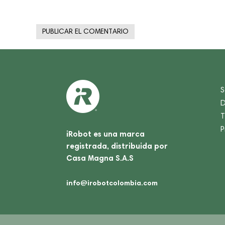
S
D
T
P
iRobot es una marca
registrada, distribuida por
Casa Magna S.A.S
info@irobotcolombia.com