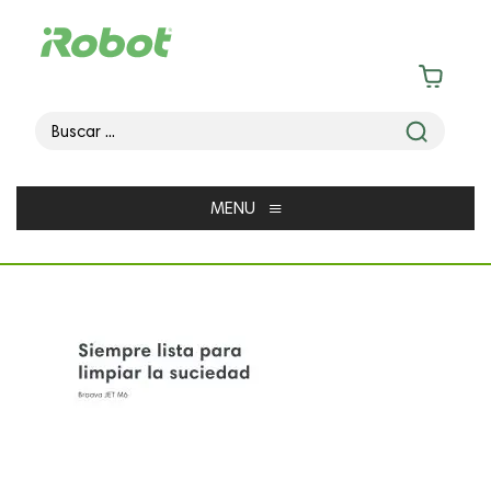
≡
MENU