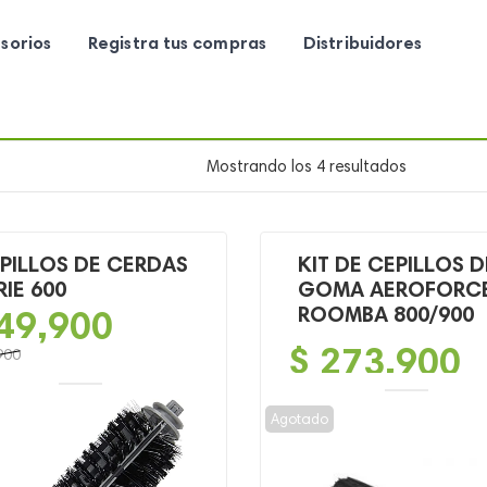
sorios
Registra tus compras
Distribuidores
Mostrando los 4 resultados
PILLOS DE CERDAS
KIT DE CEPILLOS D
RIE 600
GOMA AEROFORC
49,900
ROOMBA 800/900
$
273,900
900
o
o
Agotado
al
l
00.
00.