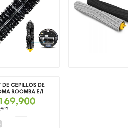
T DE CEPILLOS DE
MA ROOMBA E/I
169,900
,900
o
o
o
al
l