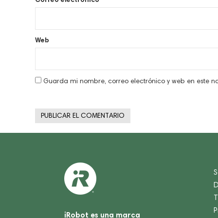
Web
Guarda mi nombre, correo electrónico y web en este 
S
D
T
P
iRobot es una marca