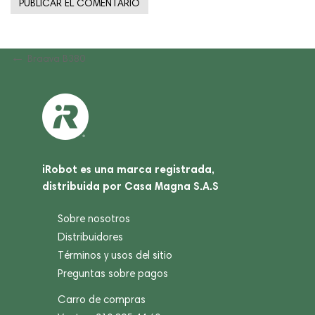
Navegación
Previous
Braava B380
Post
de
entradas
iRobot es una marca registrada,
distribuida por Casa Magna S.A.S
Sobre nosotros
Distribuidores
Términos y usos del sitio
Preguntas sobre pagos
Carro de compras