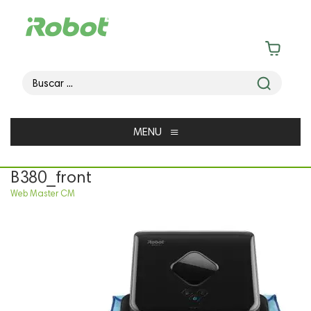
≡
MENU
B380_front
Web Master CM