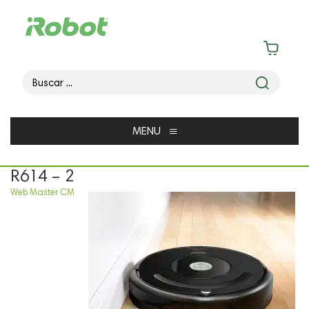
≡
MENU
R614 – 2
Web Master CM