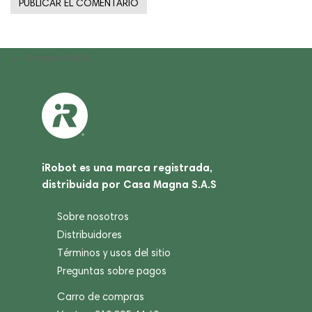
Navegación
Previous
Roomba R614
Post
de
entradas
iRobot es una marca registrada,
distribuida por Casa Magna S.A.S
Sobre nosotros
Distribuidores
Términos y usos del sitio
Preguntas sobre pagos
Carro de compras