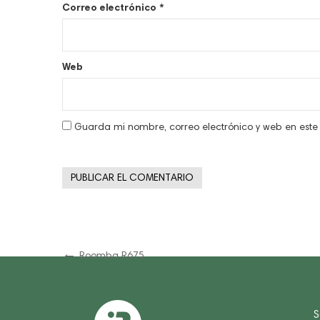
Correo electrónico
*
Web
Guarda mi nombre, correo electrónico y web en est
Navegación
Previous
Roomba R675
Post
de
entradas
S