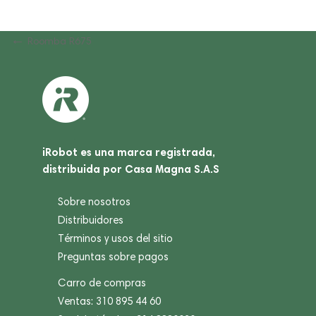
Navegación
Previous
Roomba R675
Post
de
entradas
iRobot es una marca registrada,
distribuida por Casa Magna S.A.S
Sobre nosotros
Distribuidores
Términos y usos del sitio
Preguntas sobre pagos
Carro de compras
Ventas: 310 895 44 60