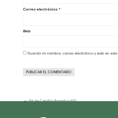
Correo electrónico
*
Web
Guarda mi nombre, correo electrónico y web en est
Navegación
Previous
Kit de Cepillos Roomba 600
Post
de