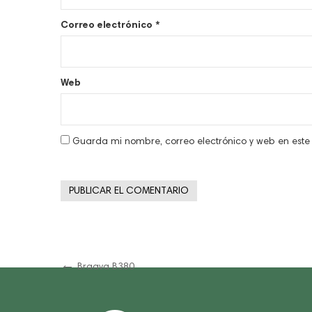
Correo electrónico
*
Web
Guarda mi nombre, correo electrónico y web en est
Navegación
Previous
Braava B380
Post
de