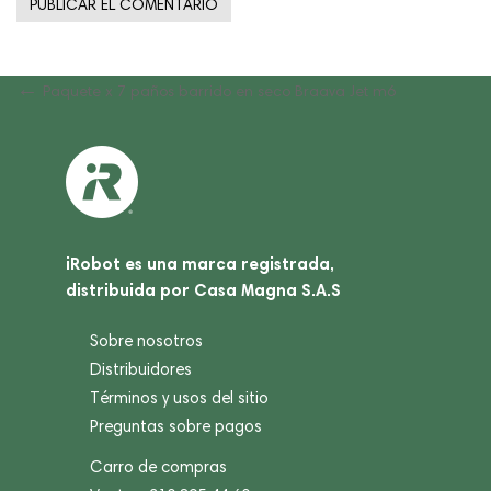
Navegación
Previous
Paquete x 7 paños barrido en seco Braava Jet m6
Post
de
entradas
iRobot es una marca registrada,
distribuida por Casa Magna S.A.S
Sobre nosotros
Distribuidores
Términos y usos del sitio
Preguntas sobre pagos
Carro de compras