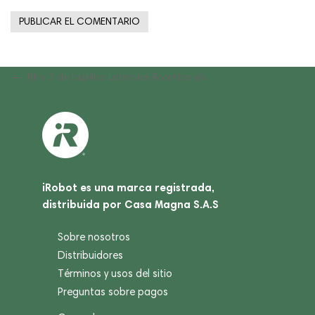
Navegación
Previous
Kit x 3 de cepillos Laterales Roomba e/i
Post
de
entradas
iRobot es una marca registrada,
distribuida por Casa Magna S.A.S
Sobre nosotros
Distribuidores
Términos y usos del sitio
Preguntas sobre pagos