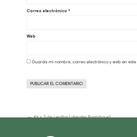
Correo electrónico
*
Web
Guarda mi nombre, correo electrónico y web en est
Navegación
Previous
Kit x 3 de cepillos Laterales Roomba e/i
Post
de