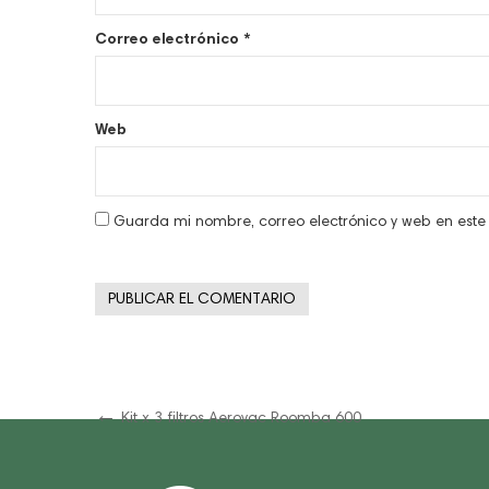
Correo electrónico
*
Web
Guarda mi nombre, correo electrónico y web en est
Navegación
Previous
Kit x 3 filtros Aerovac Roomba 600
Post
de