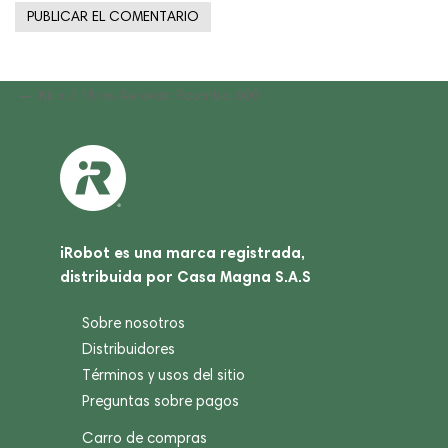
Navegación
Previous
Kit x 3 filtros Aerovac Roomba 600
Post
de
entradas
iRobot es una marca registrada,
distribuida por Casa Magna S.A.S
Sobre nosotros
Distribuidores
Términos y usos del sitio
Preguntas sobre pagos
Carro de compras