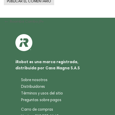
Navegación
Previous
Roomba Combo j9+
Post
de
entradas
iRobot es una marca registrada,
distribuida por Casa Magna S.A.S
Sobre nosotros
Distribuidores
Términos y usos del sitio
Preguntas sobre pagos
Carro de compras