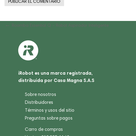
Navegación
Previous
Roomba Essential Q – Robot Aspirador Inteligente
Post
de
entradas
iRobot es una marca registrada,
distribuida por Casa Magna S.A.S
Sobre nosotros
Distribuidores
Términos y usos del sitio
Preguntas sobre pagos
Carro de compras