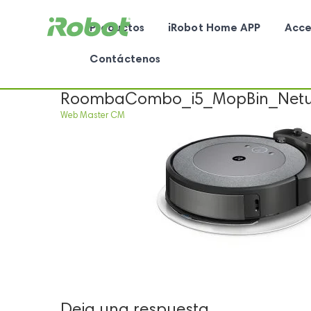
Productos
iRobot Home APP
Acce
Contáctenos
RoombaCombo_i5_MopBin_Netur
Web Master CM
Deja una respuesta