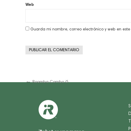
Web
Guarda mi nombre, correo electrónico y web en est
Navegación
Previous
Roomba Combo i5
Post
de
entradas
S
D
T
P