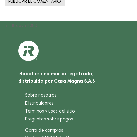
Navegación
Previous
Braava B380
Post
de
entradas
iRobot es una marca registrada,
distribuida por Casa Magna S.A.S
Sobre nosotros
Distribuidores
Términos y usos del sitio
Preguntas sobre pagos
Carro de compras