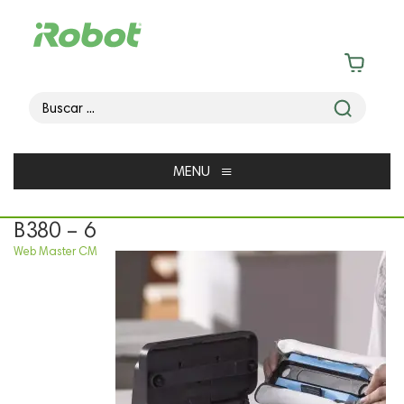
≡
MENU
B380 – 6
Web Master CM