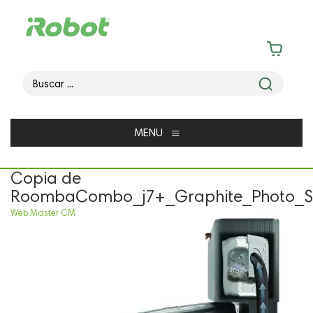
≡
MENU
Copia de
RoombaCombo_j7+_Graphite_Photo_St
Web Master CM