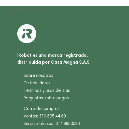
Navegación
Previous
Roomba Combo C-j7+
Post
de
entradas
iRobot es una marca registrada,
distribuida por Casa Magna S.A.S
Sobre nosotros
Distribuidores
Términos y usos del sitio
Preguntas sobre pagos
Carro de compras
Ventas: 310 895 44 60
Servicio técnico: 314 8880020