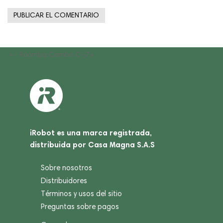
Navegación
Previous
Roomba Combo C-j7+
Post
de
entradas
iRobot es una marca registrada,
distribuida por Casa Magna S.A.S
Sobre nosotros
Distribuidores
Términos y usos del sitio
Preguntas sobre pagos