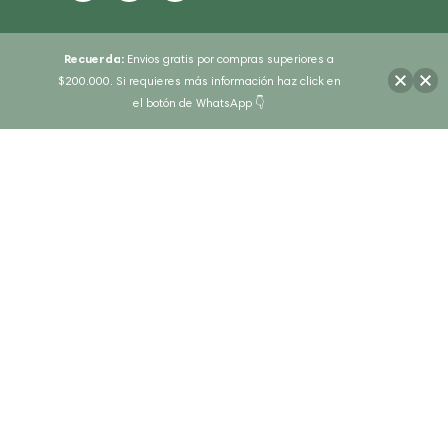
Recuerda:
Envios gratis por compras superiores a
$200.000. Si requieres más información haz click en
el botón de WhatsApp 👇