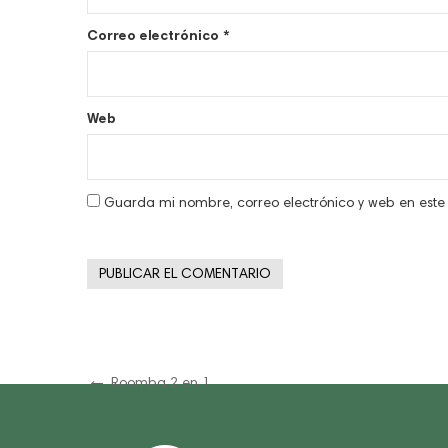
Correo electrónico
*
Web
Guarda mi nombre, correo electrónico y web en est
Navegación
Previous
Roomba 2 en 1
Post
de