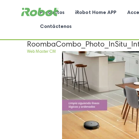
Productos
iRobot Home APP
Acce
Contáctenos
RoombaCombo_Photo_InSitu_Inte
Web Master CM