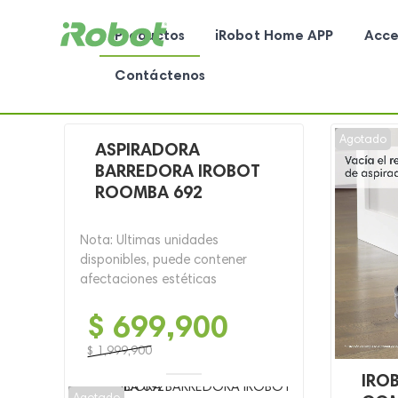
Productos
iRobot Home APP
Acce
Contáctenos
Agotado
ASPIRADORA
BARREDORA IROBOT
ROOMBA 692
Nota: Ultimas unidades
disponibles, puede contener
afectaciones estéticas
$
699,900
$
1,999,900
El
El
IRO
precio
precio
Agotado