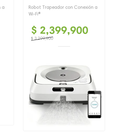
n a
Robot Trapeador con Conexión a
Wi-Fi®
$
2,399,900
$
3,299,900
El
El
precio
precio
original
actual
era:
es:
$ 3,299,900.
$ 2,399,900.