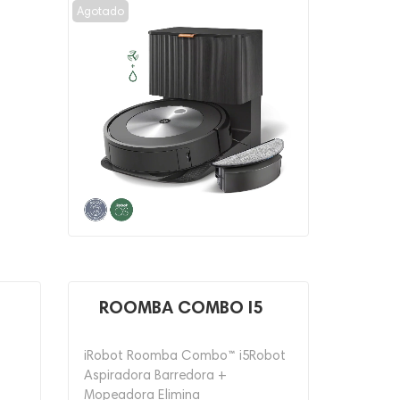
Agotado
ROOMBA COMBO I5
iRobot Roomba Combo™ i5Robot
Aspiradora Barredora +
Mopeadora Elimina