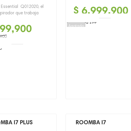
Essential Q012020, el
$
6,999,900
pirador que trabaja
99,900
Agotado
,900
900.
00.
MBA I7 PLUS
ROOMBA I7