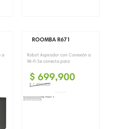
ROOMBA R671
n a
Robot Aspirador con Conexión a
Wi-Fi Se conecta para
$
699,900
$
1,450,000
El
El
precio
precio
Agotado
original
actual
era:
es:
$ 1,450,000.
$ 699,900.