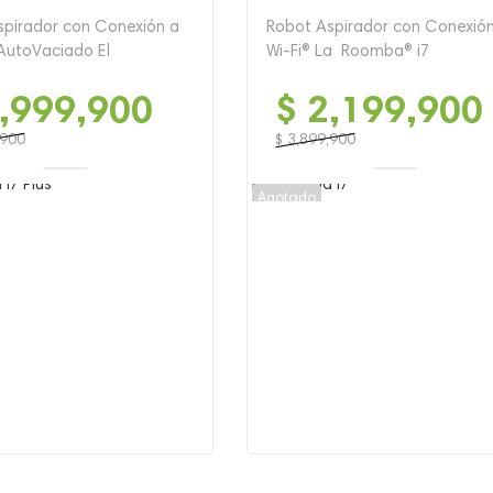
spirador con Conexión a
Robot Aspirador con Conexió
 AutoVaciado El
Wi-Fi® La Roomba® i7
,999,900
$
2,199,900
,900
$
3,899,900
El
El
precio
precio
Agotado
original
actual
era:
es:
900.
900.
$ 3,899,900.
$ 2,199,900.