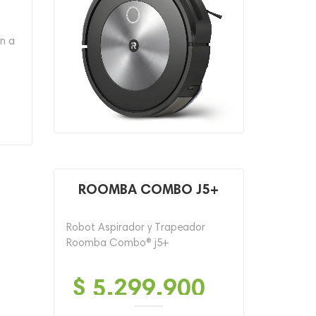
$ 4,299,900.
$ 1,999,900.
n a
ROOMBA COMBO J5+
Robot Aspirador y Trapeador
Roomba Combo® j5+
$
5,299,900