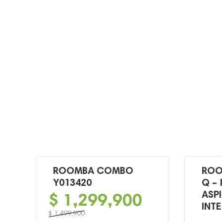
ROOMBA COMBO
ROO
Y013420
Q –
ASP
$
1,299,900
INT
$
1,499,900