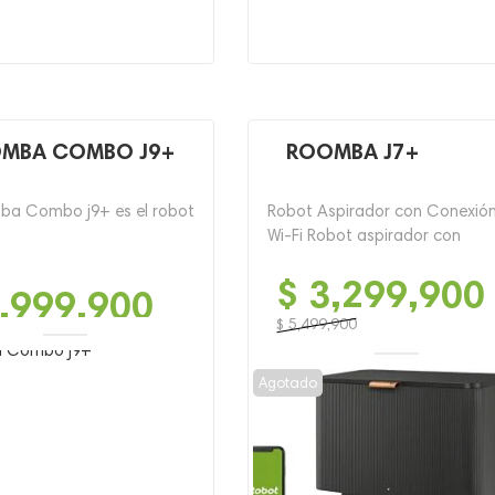
MBA COMBO J9+
ROOMBA J7+
ba Combo j9+ es el robot
Robot Aspirador con Conexió
Wi-Fi Robot aspirador con
$
3,299,900
,999,900
$
5,499,900
El
El
precio
precio
Agotado
original
actual
era:
es:
$ 5,499,900.
$ 3,299,900.