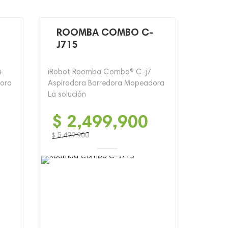
-
ROOMBA COMBO C-
J715
+
iRobot Roomba Combo® C-j7
dora
Aspiradora Barredora Mopeadora
La solución
$
2,499,900
$
5,499,900
El
El
precio
precio
original
actual
era:
es:
$ 5,499,900.
$ 2,499,900.