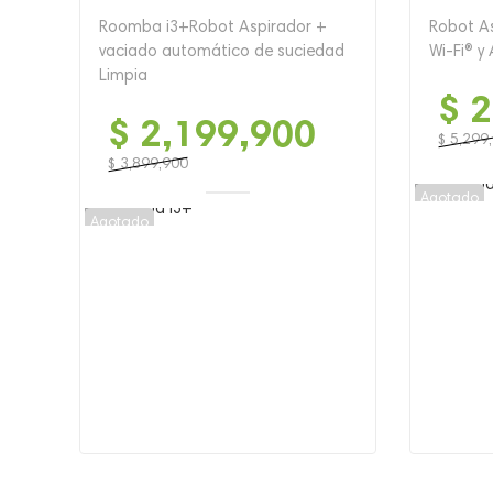
Roomba i3+Robot Aspirador +
Robot A
vaciado automático de suciedad
Wi-Fi® y
Limpia
$
2
$
2,199,900
$
5,299
El
El
$
3,899,900
El
El
precio
precio
Agotado
precio
precio
original
actual
Agotado
original
actual
era:
es:
era:
es:
$ 5,299,
$ 2,999,
$ 3,899,900.
$ 2,199,900.