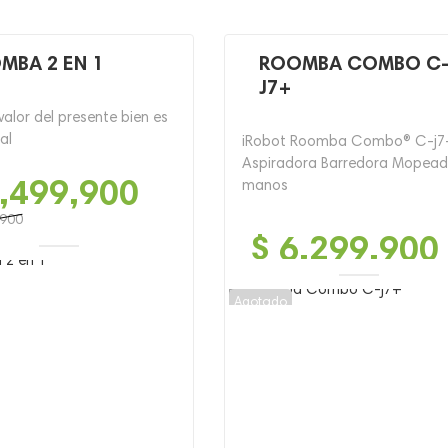
MBA 2 EN 1
ROOMBA COMBO C
J7+
 valor del presente bien es
al
iRobot Roomba Combo® C-j7
Aspiradora Barredora Mopea
,499,900
manos
,900
$
6,299,900
Agotado
900.
900.