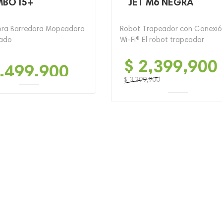
BO I5+
JET M6 NEGRA
ora Barredora Mopeadora
Robot Trapeador con Conexió
iado
Wi-Fi® El robot trapeador
$
2,399,900
,499,900
$
3,299,900
El
El
precio
precio
original
actual
era:
es:
$ 3,299,900.
$ 2,399,900.