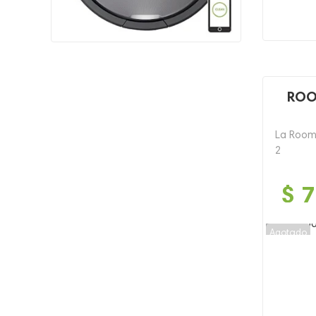
ROO
La Room
2
$
7
Agotado