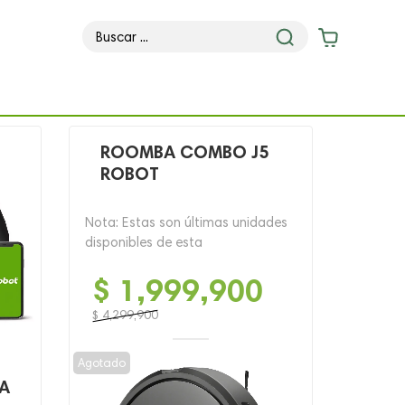
ROOMBA COMBO J5
ROBOT
Nota: Estas son últimas unidades
disponibles de esta
$
1,999,900
$
4,299,900
El
El
precio
precio
Agotado
original
actual
A
era:
es: