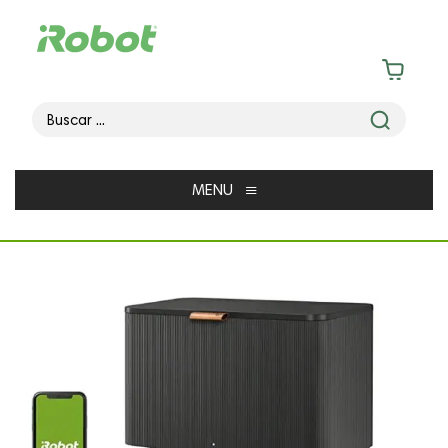
≡
MENU