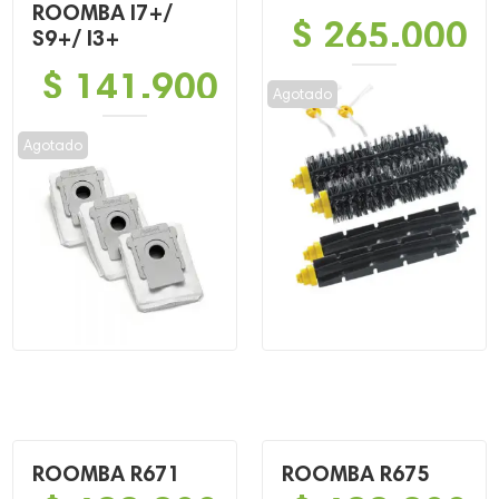
ROOMBA I7+/
$
265,000
S9+/ I3+
$
141,900
Agotado
Agotado
ROOMBA R671
ROOMBA R675