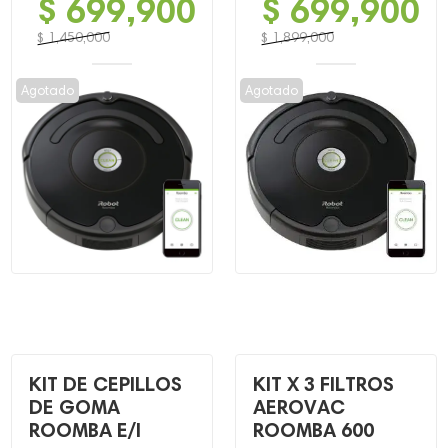
$
699,900
$
699,900
$
1,450,000
$
1,899,000
El
El
El
El
precio
precio
precio
precio
Agotado
Agotado
original
actual
original
actual
era:
es:
era:
es:
$ 1,450,000.
$ 699,900.
$ 1,899,000.
$ 699,900.
KIT DE CEPILLOS
KIT X 3 FILTROS
DE GOMA
AEROVAC
ROOMBA E/I
ROOMBA 600