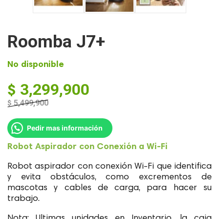
Roomba J7+
No disponible
$
3,299,900
$
5,499,900
El
El
precio
precio
Pedir mas información
original
actual
era:
es:
Robot Aspirador con Conexión a Wi-Fi
$ 5,499,900.
$ 3,299,900.
Robot aspirador con conexión Wi-Fi que identifica
y evita obstáculos, como excrementos de
mascotas y cables de carga, para hacer su
trabajo.
Nota: Ultimas unidades en Inventario ,la caja