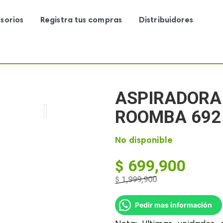
sorios
Registra tus compras
Distribuidores
ASPIRADORA
ROOMBA 692
No disponible
$
699,900
$
1,999,900
El
El
precio
precio
Pedir mas información
original
actual
era:
es: