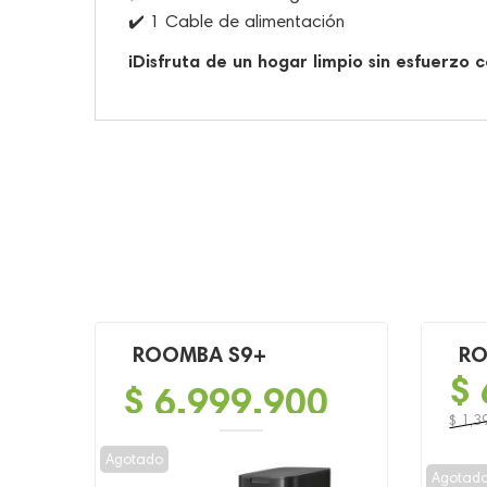
✔️ 1 Cable de alimentación
¡Disfruta de un hogar limpio sin esfuerzo 
ROOMBA S9+
RO
$
$
6,999,900
$
1,3
El
El
Agotado
preci
preci
Agotad