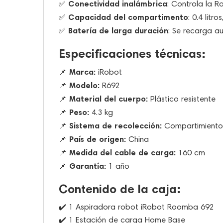
Conectividad inalámbrica
✅
: Controla la 
Capacidad del compartimento
✅
: 0.4 litro
Batería de larga duración
✅
: Se recarga a
Especificaciones técnicas:
Marca:
📌
iRobot
Modelo:
📌
R692
Material del cuerpo:
📌
Plástico resistente
Peso:
📌
4.3 kg
Sistema de recolección:
📌
Compartimiento 
País de origen:
📌
China
Medida del cable de carga:
📌
160 cm
Garantía:
📌
1 año
Contenido de la caja:
✔️ 1 Aspiradora robot iRobot Roomba 692
✔️ 1 Estación de carga Home Base