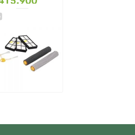
415,900
o