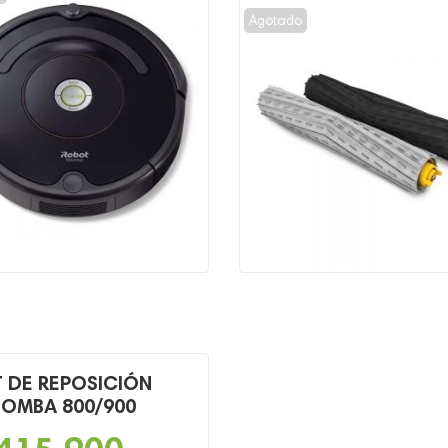
al
l
Agotado
9,900.
,900.
T DE REPOSICIÓN
OMBA 800/900