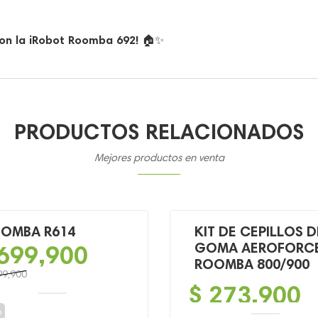
con la iRobot Roomba 692!
🏠✨
PRODUCTOS RELACIONADOS
Mejores productos en venta
OMBA R614
KIT DE CEPILLOS D
699,900
GOMA AEROFORC
ROOMBA 800/900
99,900
$
273,900
o
o
o