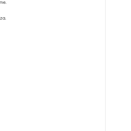
me.
za.