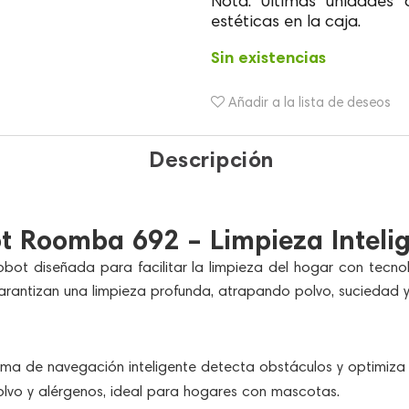
Nota: Ultimas unidades 
$ 1,999,900.
$ 699,900.
estéticas en la caja.
Sin existencias
Añadir a la lista de deseos
Descripción
t Roomba 692 – Limpieza Intelige
bot diseñada para facilitar la limpieza del hogar con tecnol
garantizan una limpieza profunda, atrapando polvo, suciedad y
tema de navegación inteligente detecta obstáculos y optimiza 
polvo y alérgenos, ideal para hogares con mascotas.