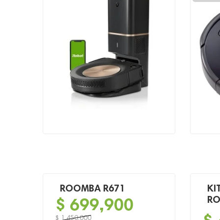
origin
actua
era:
es:
$ 1,39
$ 699
ROOMBA R671
KI
$
699,900
RO
$
1,450,000