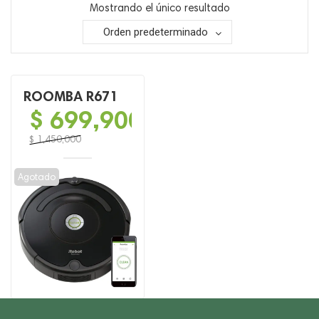
Mostrando el único resultado
Orden predeterminado
ROOMBA R671
$
699,900
$
1,450,000
El
El
precio
precio
Agotado
original
actual
era:
es:
$ 1,450,000.
$ 699,900.