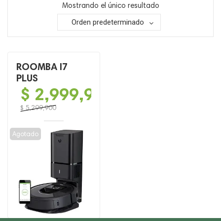
Mostrando el único resultado
Orden predeterminado
ROOMBA I7
PLUS
$
2,999,900
$
5,299,900
El
El
precio
precio
Agotado
original
actual
era:
es:
$ 5,299,900.
$ 2,999,900.